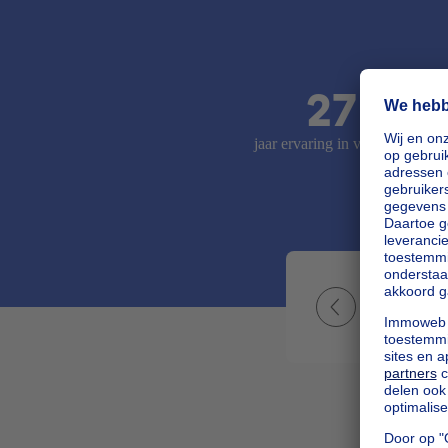
27
jaar ervaring in vastgoed
Charlott