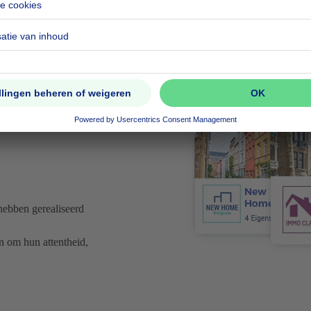
0% van de verkopers
raadpleegt een p
*Studie Listen April/mei 2023
ij jou in de buurt
hebben gerealiseerd
n om hun attentheid,