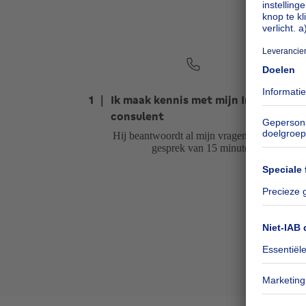
De 
1
｜
Ik maak kennis met mijn Immoweb-
consulent
Hij beantwoordt al mijn vragen tijdens een
gesprek van 15 minuten.