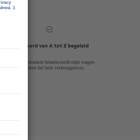
het?
3
｜
Ik word van A tot Z begeleid
Mijn consulent beantwoordt mijn vragen
tijdens het hele verkoopproces.