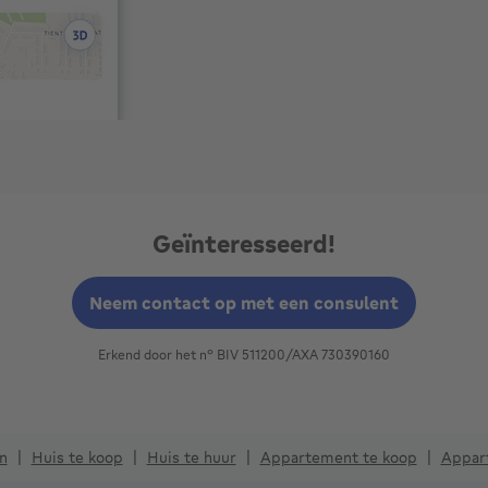
Geïnteresseerd!
Neem contact op met een consulent
Erkend door het n° BIV 511200/AXA 730390160
n
Huis te koop
Huis te huur
Appartement te koop
Appar