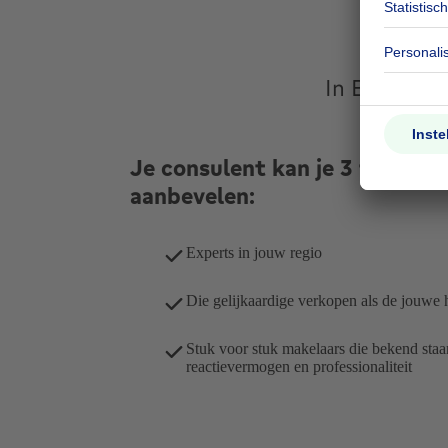
7
In België,
Je consulent kan je 3 filialen b
aanbevelen:
Experts in jouw regio
Die gelijkaardige verkopen als de jouwe 
Stuk voor stuk makelaars die bekend staa
reactievermogen en professionaliteit