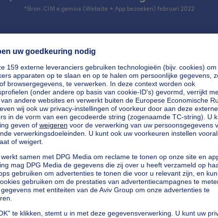
*Bron: CIM e.gemius (Website + App bezoeken) februari 2022
+ 500
agentschappen voor jou
geselecteerd
Een eersteklas service! Het stelde me in staat om sneller vooruitg
boeken met mijn project door me in contact te brengen met klein
agentschappen. Dat was echt top! Ik heb het zelfs aan vrienden en 
e
aanbevolen!