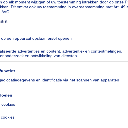
verkoopondersteunende dienst, hoe werkt 
2
｜
Ik schat mijn woning
Via 3 makelaars die zijn voorgesteld door mijn consulent.
Gratis en vrijblijvend
Neem contact op met een consulent