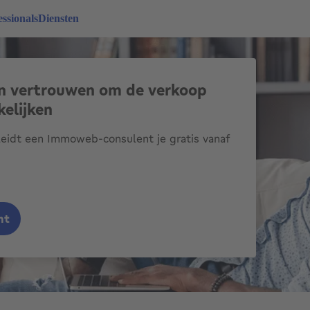
essionals
Diensten
an vertrouwen om de verkoop
elijken
eidt een Immoweb-consulent je gratis vanaf
nt