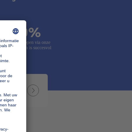
90%
van de verkopen via onze
tussenpersoon is succesvol
ang te
Jonathan, mijn consulent, begeleidde me bij elke s
e
beschikbaar om mijn vragen te beantwoorden. Hij 
familie
makelaar aan te bevelen en de verkoop van mijn a
Sarah
snel.